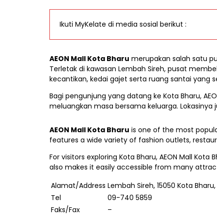
Ikuti MyKelate di media sosial berikut :
AEON Mall Kota Bharu
merupakan salah satu pu
Terletak di kawasan Lembah Sireh, pusat membeli-
kecantikan, kedai gajet serta ruang santai yang s
Bagi pengunjung yang datang ke Kota Bharu, AEO
meluangkan masa bersama keluarga. Lokasinya j
AEON Mall Kota Bharu
is one of the most popula
features a wide variety of fashion outlets, rest
For visitors exploring Kota Bharu, AEON Mall Kota B
also makes it easily accessible from many attrac
Alamat/Address
Lembah Sireh, 15050 Kota Bharu,
Tel
09-740 5859
Faks/Fax
–