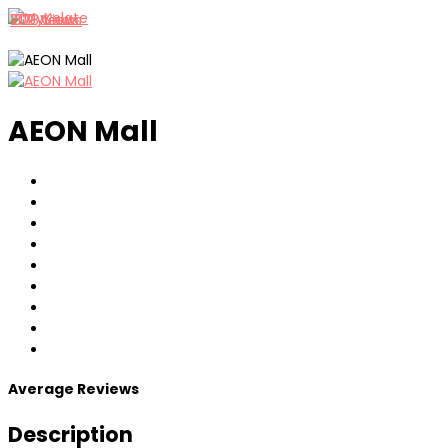
717 Views
1328 Views
209 Views
AEON Mall
Average Reviews
Description