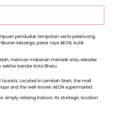
tumpuan penduduk tempatan serta pelancong.
iburan keluarga, pasar raya AEON, butik
-belah, mencari makanan menarik atau sekadar
sekitar bandar Kota Bharu.
tourists. Located in Lembah Sireh, the mall
t shops and the well-known AEON supermarket.
r simply relaxing indoors. Its strategic location