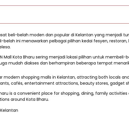
sat beli-belah moden dan popular di Kelantan yang menjadi 
belah ini menawarkan pelbagai pilihan kedai fesyen, restoran, h
elesa.
N Mall Kota Bharu sering menjadi lokasi pilihan untuk membeli
uga mudah diakses dan berhampiran beberapa tempat menarik 
r modern shopping malls in Kelantan, attracting both locals and 
aurants, cafés, entertainment attractions, beauty stores, gadge
haru is a convenient place for shopping, dining, family activities o
tions around Kota Bharu.
 Kelantan