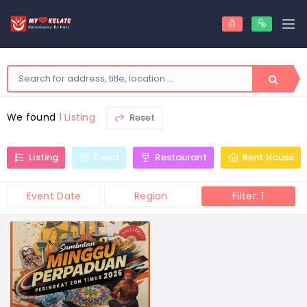
We found
1 Listing
Reset
Listing
Event
Restaurant
Rent House
Event Date
Region
Filter: 1