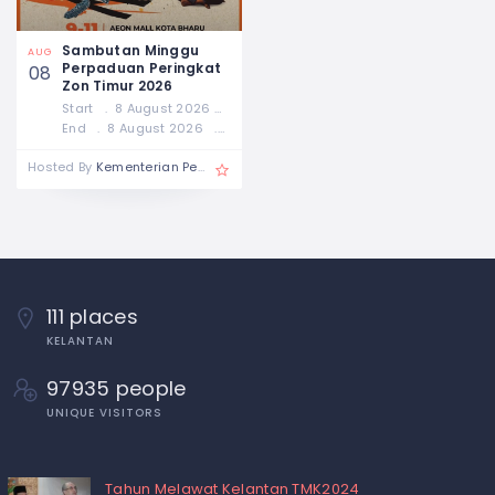
Sambutan Minggu
AUG
Perpaduan Peringkat
08
Zon Timur 2026
Start
8 August 2026
12:00 AM
End
8 August 2026
12:00 AM
Hosted By
Kementerian Perpaduan Negara
111 places
KELANTAN
97935 people
UNIQUE VISITORS
Tahun Melawat Kelantan TMK2024