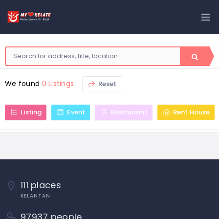
We found
0 Listings
Reset
Listing
Event
Restaurant
Rent House
111 places
KELANTAN
97937 people