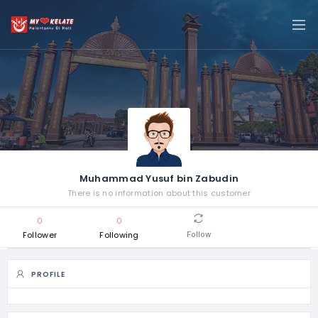
Muhammad Yusuf bin Zabudin
There is no information about this customer
0
0
Follower
Following
Follow
PROFILE