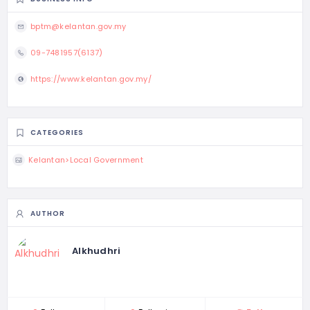
bptm@kelantan.gov.my
09-7481957(6137)
https://www.kelantan.gov.my/
CATEGORIES
Kelantan>Local Government
AUTHOR
Alkhudhri