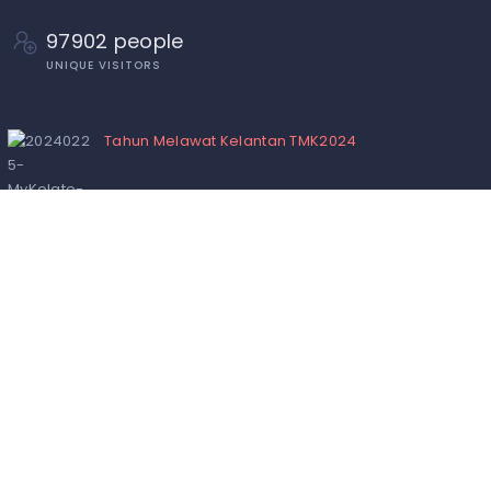
97902 people
UNIQUE VISITORS
Tahun Melawat Kelantan TMK2024
Penduduk Dan Isi Rumah Kelantan
Pengenalan Kelantan
Panduan Memasukkan Premis/Organisasi Di
Dalam Direktori MyKelate